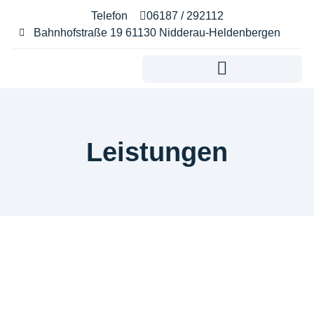
Telefon
06187 / 292112
Bahnhofstraße 19 61130 Nidderau-Heldenbergen​
Notdienst & Akute Notfälle
Online Terminvereinbarung
Leistungen