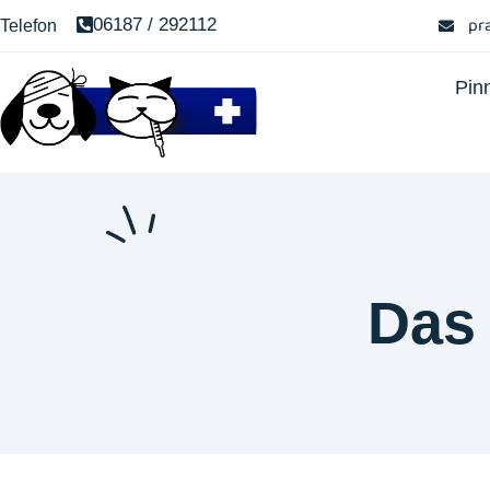
pr
06187 / 292112
Telefon
Pin
Das