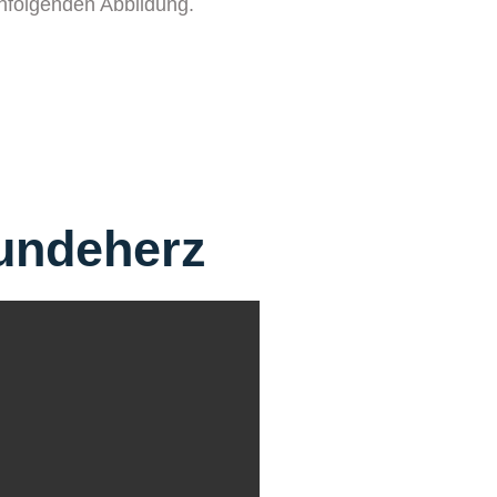
achfolgenden Abbildung.
undeherz