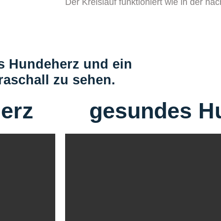
Der Kreislauf funktioniert wie in der n
s Hundeherz und ein
raschall zu sehen.
erz
gesundes H