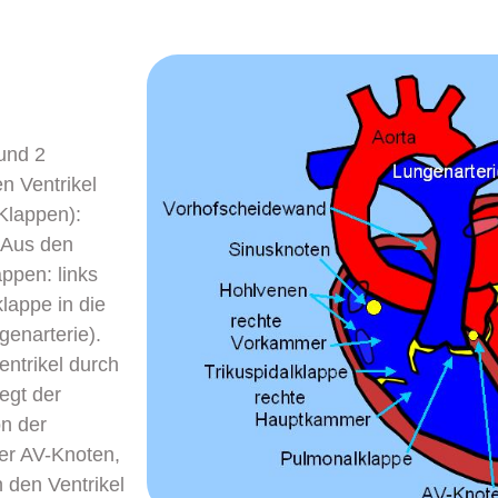
und 2
n Ventrikel
Klappen):
. Aus den
ppen: links
lappe in die
genarterie).
entrikel durch
egt der
n der
er AV-Knoten,
n den Ventrikel