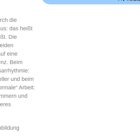
rch die
us: das heißt
eßt. Die
beiden
auf eine
enz. Beim
sarrhythmie:
ller und beim
rmale“ Arbeit:
kammern und
ieres
bbildung