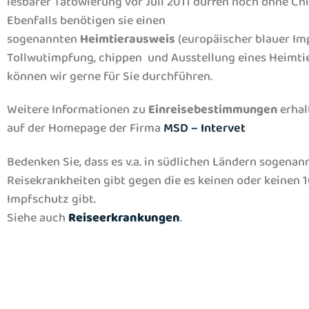
lesbarer Tätowierung vor Juli 2011 dürfen noch ohne Chi
Ebenfalls benötigen sie einen
sogenannten
Heimtierausweis
(europäischer blauer Imp
Tollwutimpfung, chippen und Ausstellung eines Heimti
können wir gerne für Sie durchführen.
Weitere Informationen zu
Einreisebestimmungen
erhal
auf der Homepage der Firma
MSD – Intervet
Bedenken Sie, dass es v.a. in südlichen Ländern sogenan
Reisekrankheiten gibt gegen die es keinen oder keinen
Impfschutz gibt.
Siehe auch
Reiseerkrankungen
.