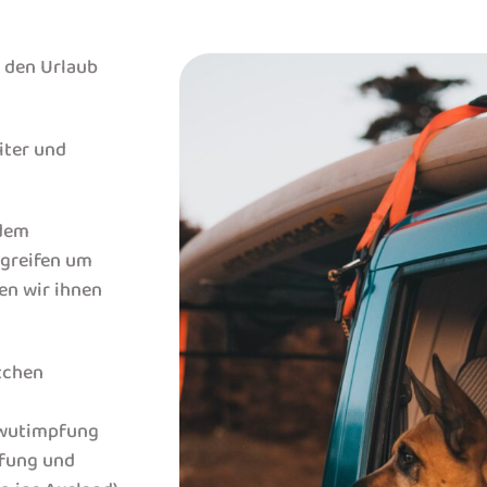
 den Urlaub
iter und
 dem
greifen um
len wir ihnen
tchen
lwutimpfung
pfung und