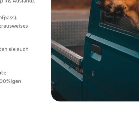
p ins Ausland).
fpass).
erausweises
ten sie auch
nte
 100%igen