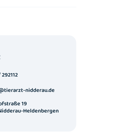
t
/ 292112
@tierarzt-nidderau.de
fstraße 19
 Nidderau-Heldenbergen