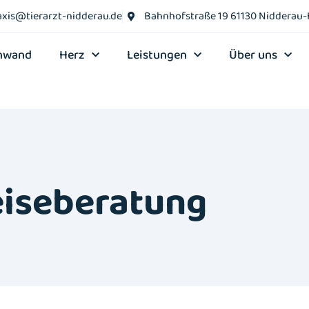
axis@tierarzt-nidderau.de
Bahnhofstraße 19 61130 Nidderau
nwand
Herz
Leistungen
Über uns
iseberatung