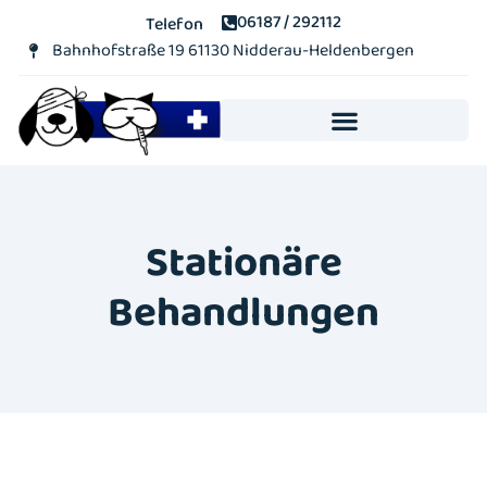
06187 / 292112
Telefon
Bahnhofstraße 19 61130 Nidderau-Heldenbergen​
Notdienst & Akute Notfälle
Online Terminvereinbarung
Stationäre
Behandlungen