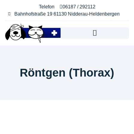
Telefon
06187 / 292112
Bahnhofstraße 19 61130 Nidderau-Heldenbergen​
Notdienst & Akute Notfälle
Online Terminvereinbarung
Röntgen (Thorax)