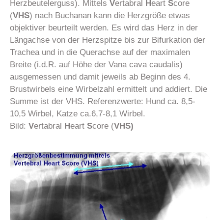
Herzbeutelerguss). Mittels
V
ertabral
H
eart
S
core
(
VHS
) nach Buchanan kann die Herzgröße etwas
objektiver beurteilt werden. Es wird das Herz in der
Längachse von der Herzspitze bis zur Bifurkation der
Trachea und in die Querachse auf der maximalen
Breite (i.d.R. auf Höhe der Vana cava caudalis)
ausgemessen und damit jeweils ab Beginn des 4.
Brustwirbels eine Wirbelzahl ermittelt und addiert. Die
Summe ist der VHS. Referenzwerte: Hund ca. 8,5-
10,5 Wirbel, Katze ca.6,7-8,1 Wirbel.
Bild:
V
ertabral
H
eart
S
core (
VHS)