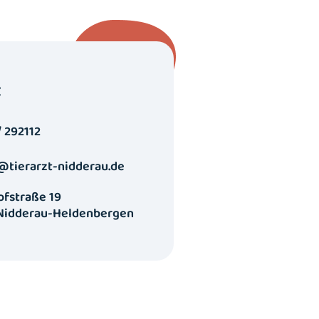
t
/ 292112
@tierarzt-nidderau.de
fstraße 19
 Nidderau-Heldenbergen