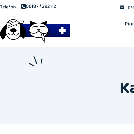
06187 / 292112
Telefon
pr
Pin
K