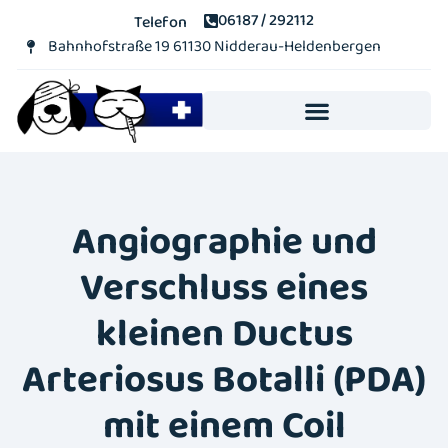
06187 / 292112
Telefon
Bahnhofstraße 19 61130 Nidderau-Heldenbergen​
Notdienst & Akute Notfälle
Online Terminvereinbarung
Angiographie und
Verschluss eines
kleinen Ductus
Arteriosus Botalli (PDA)
mit einem Coil