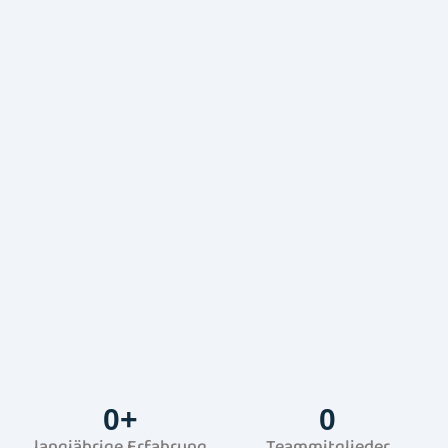
0
+
0
langjährige Erfahrung
Teammitglieder